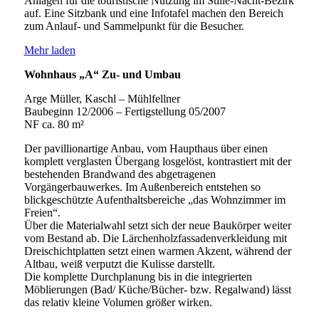
Anlagen für die touristische Nutzung im Stille-Nacht-Bezirk
auf. Eine Sitzbank und eine Infotafel machen den Bereich
zum Anlauf- und Sammelpunkt für die Besucher.
Mehr laden
Wohnhaus „A“ Zu- und Umbau
Arge Müller, Kaschl – Mühlfellner
Baubeginn 12/2006 – Fertigstellung 05/2007
NF ca. 80 m²
Der pavillionartige Anbau, vom Haupthaus über einen
komplett verglasten Übergang losgelöst, kontrastiert mit der
bestehenden Brandwand des abgetragenen
Vorgängerbauwerkes. Im Außenbereich entstehen so
blickgeschützte Aufenthaltsbereiche „das Wohnzimmer im
Freien“.
Über die Materialwahl setzt sich der neue Baukörper weiter
vom Bestand ab. Die Lärchenholzfassadenverkleidung mit
Dreischichtplatten setzt einen warmen Akzent, während der
Altbau, weiß verputzt die Kulisse darstellt.
Die komplette Durchplanung bis in die integrierten
Möblierungen (Bad/ Küche/Bücher- bzw. Regalwand) lässt
das relativ kleine Volumen größer wirken.