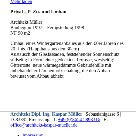
Mehr laden
Privat „J“ Zu- und Umbau
Architekt Müller
Baubeginn 1997 – Fertigstellung 1998
NF 90 m2
Umbau eines Wintergartenanbaues aus den 60er Jahren des
20. Jhts. (Haupthaus aus den 30ern)
Austausch der Glasfassaden, feststehender Sonnenschutz
südseitig in Form einer gedeckten Terrasse, westseitig:
Gitterroste, neue wärmegedämmte Gebäudehülle mit
unbehandelter Lärchenholzschalung, die den Anbau
bewusst vom Altbau abhebt.
Architekt Dipl. Ing. Kaspar Müller
| Sebastianigasse 6 |
D-83395 Freilassing | T:
+49 (0)8654 5893316
| E:
office@architekt-kaspar-mueller.de
Impressum