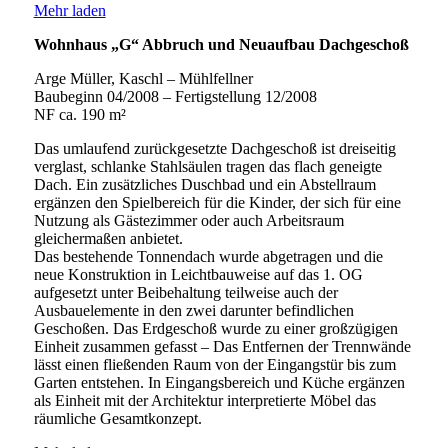
Mehr laden
Wohnhaus „G“ Abbruch und Neuaufbau Dachgeschoß
Arge Müller, Kaschl – Mühlfellner
Baubeginn 04/2008 – Fertigstellung 12/2008
NF ca. 190 m²
Das umlaufend zurückgesetzte Dachgeschoß ist dreiseitig
verglast, schlanke Stahlsäulen tragen das flach geneigte
Dach. Ein zusätzliches Duschbad und ein Abstellraum
ergänzen den Spielbereich für die Kinder, der sich für eine
Nutzung als Gästezimmer oder auch Arbeitsraum
gleichermaßen anbietet.
Das bestehende Tonnendach wurde abgetragen und die
neue Konstruktion in Leichtbauweise auf das 1. OG
aufgesetzt unter Beibehaltung teilweise auch der
Ausbauelemente in den zwei darunter befindlichen
Geschoßen. Das Erdgeschoß wurde zu einer großzügigen
Einheit zusammen gefasst – Das Entfernen der Trennwände
lässt einen fließenden Raum von der Eingangstür bis zum
Garten entstehen. In Eingangsbereich und Küche ergänzen
als Einheit mit der Architektur interpretierte Möbel das
räumliche Gesamtkonzept.