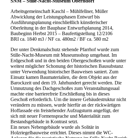
SNM – Stille-Nacht-Museum Oberndorf
Arbeitsgemeinschaft Kaschl – Mühlfellner, Müller
Abwicklung der Leistungsphasen Entwurf bis
Ausführungsplanung einschließlich künstlerischer
Oberleitung in der Bauphase Entwurfsplanung 2014,
Baubeginn Herbst 2015 – Baufertigstellung 12/2106
BRI ca. 1840 m3 / NF ca. 480m2 / BF ca. 580 m2
Der unter Denkmalschutz stehende Pfarrhof wurde zum
Stille-Nacht-Museum mit Museumsshop umgebaut. Im
Erdgeschoß und in den beiden Obergeschoßen wurde unter
weitest möglicher Schonung der historischen Bausubstanz
unter Verwendung historischer Bauweisen saniert. Zum
Einsatz kamen Baumaterialien, die dem Objekt aus der
Barockzeit und dem 19. Jahrhundert gerecht werden. Die
Umnutzung des Dachgeschoßes zum Veranstaltungssaal
machte eine barrierefreie Erschließung bis in dieses
Geschoß erforderlich. Um die innere Gebäudestruktur nicht
verändern zu müssen, wurde hierfür an der rückwärtigen
Hoffassade ein freistehender Aufzugsturm angefügt, der
sich mit neuer Formensprache und Materialität zum
Bestandsgebäude in Kontrast setzt.
Ein neues Nebengebäude wurde als Solitär in
Holzriegelbauweise errichtet. Dieses nimmt die WC-