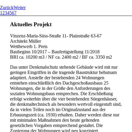
Zurück
Weiter
1
2
3
4
5
6
7
Aktuelles Projekt
Vinzenz-Maria-Süss-Straße 11- Plainstraße 63-67
Architekt Müller
Wettbewerb 1. Preis
Baubeginn 10/2017 – Baufertigstellung 11/2018
BRI ca. 10200 m3 / NF ca. 2400 m2 / BF ca. 3350 m2
Das unter Denkmalschutz stehende Gebäude wird mit nur
geringen Eingriffen in die tragende Baustruktur behutsam
adaptiert. Anstelle der bestehenden 24 Wohnungen
entstehen einschließlich des Dachgeschoßausbaus 25
Wohnungen, die in der Größe den Anforderungen des
sozialen Wohnungsbaus entsprechen. Die Erschließung
erfolgt weiterhin über die vier bestehenden Stiegenhäuser,
die denkmaltechnisch als besonders wertvoll eingestuft sind,
da in vielen Teilen noch im Originalzustand aus der
Erbauungszeit (ca. 1930) erhalten. Daher werden diese nur
mit minimalen Maßnahmen den heute geltenden
gesetzlichen Vorgaben entsprechend gestaltet. Die
Zonierung der Wohnungen wird neu konzipiert.